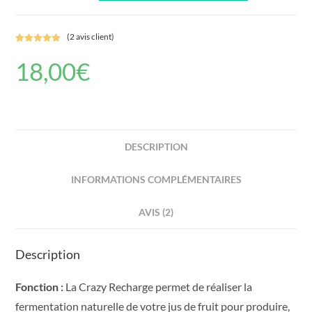
4
Crazy-
(
2
avis client)
Recharges
Noté
2
5.00
Originale
18,00
€
sur 5
basé sur
+
notations
2
client
Gratuites
!!
DESCRIPTION
INFORMATIONS COMPLÉMENTAIRES
AVIS (2)
Description
Fonction :
La Crazy Recharge permet de réaliser la
fermentation naturelle de votre jus de fruit pour produire,