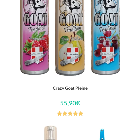
Crazy Goat Pleine
55,90
€
Note
5.00
sur 5