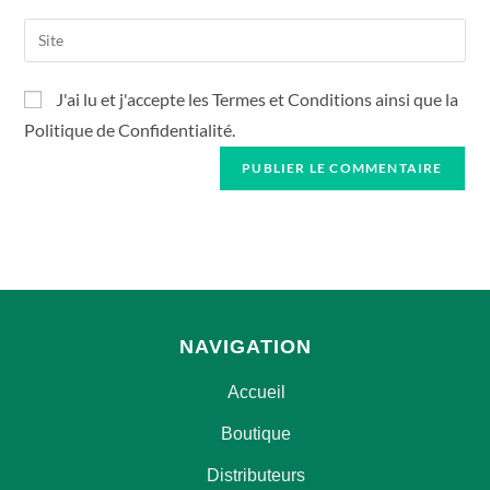
username
email
Saisir
to
address
l’URL
comment
to
de
J'ai lu et j'accepte les Termes et Conditions ainsi que la
comment
votre
Politique de Confidentialité.
site
(facultatif)
NAVIGATION
Accueil
Boutique
Distributeurs