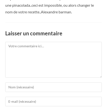
une pinacolada..ceci est impossible, ou alors changer le
nom de votre recette..Alexandre barman.
Laisser un commentaire
Comment
Enter
your
name
Enter
or
your