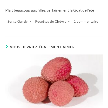
Plait beaucoup aux filles, certainement la Goat de l’été
Auteur/autrice
Post
Commentaires
Serge Gandy
Recettes de Chèvre
1 commentaire
de
category:
de
la
la
publication :
publication :
VOUS DEVRIEZ ÉGALEMENT AIMER